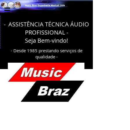
- ASSISTÊNCIA TÉCNICA ÁUDIO
PROFISSIONAL -
Seja Bem-vindo!
- Desde 1985 prestando serviços de
qualidade -
Oferecemos, também On-line todas
as informações a respeito da nossa
especialidade de serviços e produtos na
área de Áudio Profissional, Amplificadores