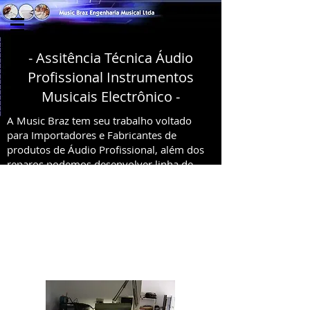
- Assitência Técnica Áudio
Profissional Instrumentos
Musicais Electrônico -
A Music Braz tem seu trabalho voltado
para Importadores e Fabricantes de
produtos de Áudio Profissional, além dos
reparos podemos desenvolver linha de
produção
no sentido de remanufatura de novos
produtos além do atendimento a empresa
e ao cliente final através de rede de
autorizadas em todo o território nacional.