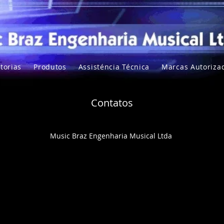
torias
Produtos
Assisténcia Técnica
Marcas Autoriza
Contatos
Music Braz Engenharia Musical Ltda
Rua Salto Grande, 287/297
Perdizes
CEP 01257-020
São Paulo - SP
FONE: +55 11 38684688
WHATSAPP: +55 11 999021218